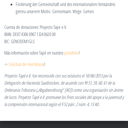
Förderung der Gemeinschaft und des internationalem Verständnis
getreu unserem Motto: Gemeinsam. Wege. Gehen.
Cuenta de donaciones: Proyecto Tape e.V.
IBAN: DE07 4306 0967 1324 8620 00
BIC: GENODEM1GLS
Más información sobre Tapé en nuestro
portafolio
!
->
Solicitud de membresía
!
Proyecto Tapé e.V. fue reconocido con sus estatutos el 10/06/2013 por la
Delegación de Hacienda Saarbrücken, de acuerdo con §§ 51, 59, 60, 61 de la
Ordenanza Tributaria („Abgabeordnung“ [AO]) como una organización sin ánimo
de lucro. Proyecto Tapé e.V. promueve los fines sociales del apoyo a la juventud y
la comprensión internacional según el § 52 párr. 2 núm. 4, 13 AO.