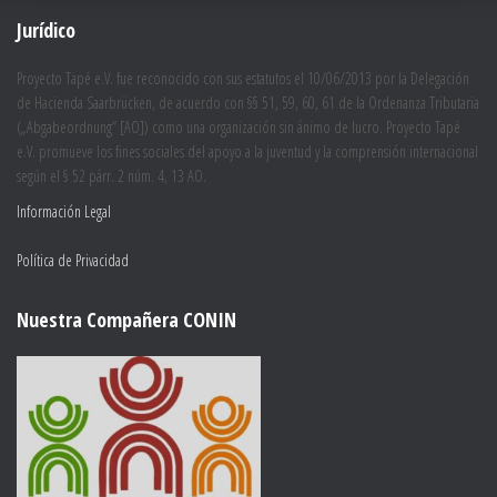
Jurídico
Proyecto Tapé e.V. fue reconocido con sus estatutos el 10/06/2013 por la Delegación
de Hacienda Saarbrücken, de acuerdo con §§ 51, 59, 60, 61 de la Ordenanza Tributaria
(„Abgabeordnung“ [AO]) como una organización sin ánimo de lucro. Proyecto Tapé
e.V. promueve los fines sociales del apoyo a la juventud y la comprensión internacional
según el § 52 párr. 2 núm. 4, 13 AO.
Información Legal
Política de Privacidad
Nuestra Compañera CONIN