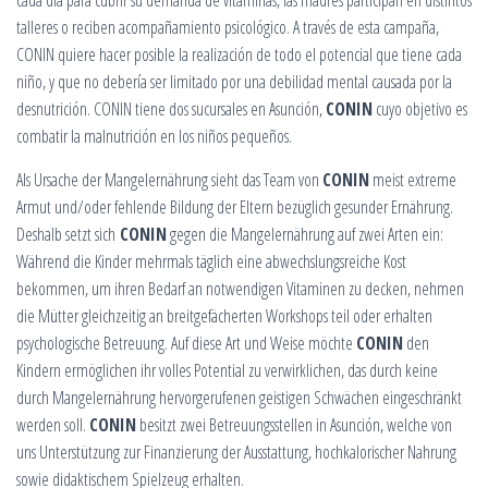
cada día para cubrir su demanda de vitaminas, las madres participan en distintos
talleres o reciben acompañamiento psicológico. A través de esta campaña,
CONIN quiere hacer posible la realización de todo el potencial que tiene cada
niño, y que no debería ser limitado por una debilidad mental causada por la
desnutrición. CONIN tiene dos sucursales en Asunción,
CONIN
cuyo objetivo es
combatir la malnutrición en los niños pequeños.
Als Ursache der Mangelernährung sieht das Team von
CONIN
meist extreme
Armut und/oder fehlende Bildung der Eltern bezüglich gesunder Ernährung.
Deshalb setzt sich
CONIN
gegen die Mangelernährung auf zwei Arten ein:
Während die Kinder mehrmals täglich eine abwechslungsreiche Kost
bekommen, um ihren Bedarf an notwendigen Vitaminen zu decken, nehmen
die Mütter gleichzeitig an breitgefächerten Workshops teil oder erhalten
psychologische Betreuung. Auf diese Art und Weise möchte
CONIN
den
Kindern ermöglichen ihr volles Potential zu verwirklichen, das durch keine
durch Mangelernährung hervorgerufenen geistigen Schwächen eingeschränkt
werden soll.
CONIN
besitzt zwei Betreuungsstellen in Asunción, welche von
uns Unterstützung zur Finanzierung der Ausstattung, hochkalorischer Nahrung
sowie didaktischem Spielzeug erhalten.