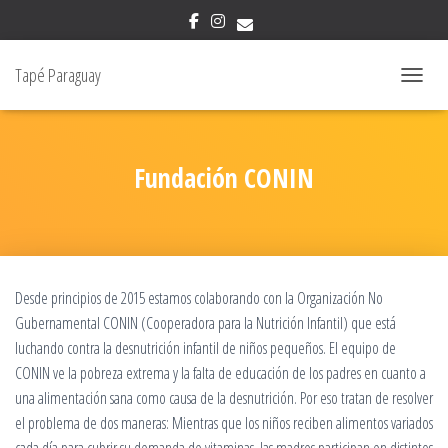
Tapé Paraguay
CAMBIAR
Fundación CONIN
Desde principios de 2015 estamos colaborando con la Organización No
Gubernamental CONIN (Cooperadora para la Nutrición Infantil) que está
luchando contra la desnutrición infantil de niños pequeños. El equipo de
CONIN ve la pobreza extrema y la falta de educación de los padres en cuanto a
una alimentación sana como causa de la desnutrición. Por eso tratan de resolver
el problema de dos maneras: Mientras que los niños reciben alimentos variados