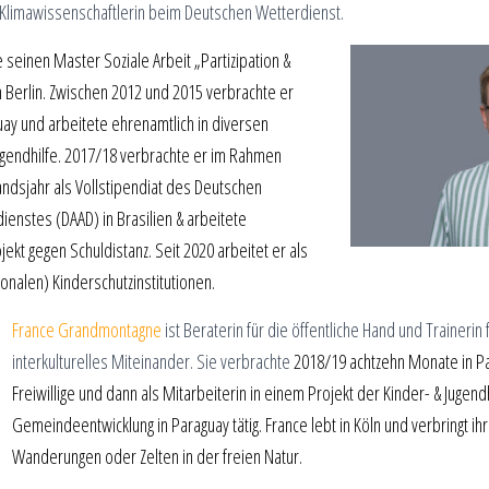
Klimawissenschaftlerin beim Deutschen Wetterdienst.
seinen Master Soziale Arbeit „Partiz
ipation &
n Berlin. Zwischen 2012 und 2015 verbrachte er
uay und arbeitete ehrenamtlich in diversen
ugendhilfe. 2017/18 verbrachte er im Rahmen
ndsjahr als Vollstipendiat des Deutschen
enstes (DAAD) in Brasilien & arbeitete
ekt gegen Schuldistanz. Seit 2020 arbeitet er als
tionalen) Kinderschutzinstitutionen.
France Grandmontagne
ist Beraterin für die öffentliche Hand und Trainerin 
interkulturelles Miteinander. Sie verbrachte
2018/19 achtzehn Monate in Pa
Freiwillige und dann als Mitarbeiterin in einem Projekt der Kinder- & Jugend
Gemeindeentwicklung in Paraguay tätig. France lebt in Köln und verbringt ihr
Wanderungen oder Zelten in der freien Natur.