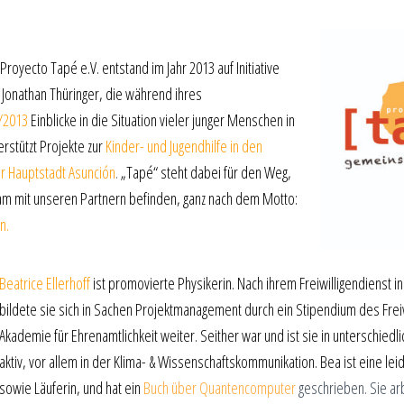
royecto Tapé e.V. entstand im Jahr 2013 auf Initiative
d Jonathan Thüringer, die während ihres
2/2013
Einblicke in die Situation vieler junger Menschen in
erstützt Projekte zur
Kinder- und Jugendhilfe in den
er Hauptstadt Asunción
.
„Tapé“ steht dabei für den Weg,
m mit unseren Partnern befinden, ganz nach dem Motto:
n.
Beatrice Ellerhoff
ist promovierte Physikerin.
Nach ihrem Freiwilligendienst i
bildete sie sich in Sachen Projektmanagement durch ein Stipendium des Freiw
Akademie für Ehrenamtlichkeit weiter. Seither war und ist sie in unterschiedl
aktiv, vor allem in der Klima- & Wissenschaftskommunikation. Bea ist eine leid
sowie Läuferin, und hat ein
Buch über Quantencomputer
geschrieben. Sie arb