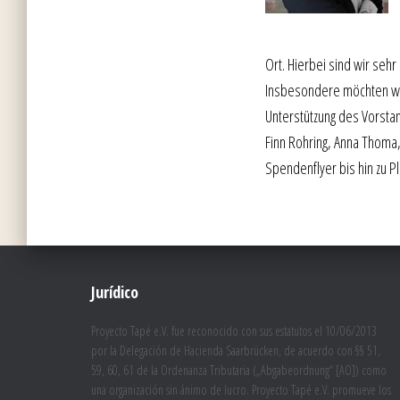
Ort. Hierbei sind wir seh
Insbesondere möchten wir 
Unterstützung des Vorstan
Finn Rohring, Anna Thoma,
Spendenflyer bis hin zu P
Jurídico
Proyecto Tapé e.V. fue reconocido con sus estatutos el 10/06/2013
por la Delegación de Hacienda Saarbrücken, de acuerdo con §§ 51,
59, 60, 61 de la Ordenanza Tributaria („Abgabeordnung“ [AO]) como
una organización sin ánimo de lucro. Proyecto Tapé e.V. promueve los