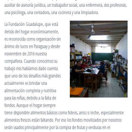
auxiliar de asesoría jurídica, un trabajador social, una enfermera, dos profesoras,
una psicóloga, una contadora, una cocinera y una limpiadora.
La Fundación Guadalupe, que está
detrás del hogar económicamente,
es reconocida como organización sin
ánimo de lucro en Paraguay y desde
noviembre de 2016 nuestra
compañera. Cuando conocimos su
trabajo nos habíamos dado cuenta
que uno de los desafíos más grandes
actualmente es brindar una
alimentación completa y nutritiva
para las niñas, debido a la falta de
fondos. Aunque el hogar siempre
tiene disponible alimentos básicos como fideos, arroz o leche, especialmente
alimentos frescos están faltando. Por eso los fondos movilizados por nosotros
serán usados principalmente por la compra de frutas y verduras en el