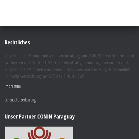
Rechtliches
Proyecto Tapé e.V. wurde mit seiner Vereinssatzung vom 06.10.2013 von dem Finanzamt
Saarbrücken nach den §§ 51, 59, 60, 61 der AO als gemeinnütziger Verein anerkannt.
Proyecto Tapé e.V. fördert den gemeinnützigen Zweck der Förderung der Jugendhilfe
und Völkerverständigung nach § 52 Abs. 2 Nr. 4, 13 AO.
Impressum
Datenschutzerklärung
Unser Partner CONIN Paraguay