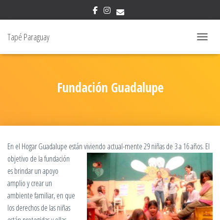
Tapé Paraguay
NAVIGAT
Fundación Guadalupe
En el Hogar Guadalupe están viviendo
actual-mente 29 niñas de 3 a 16 años. El
objetivo de la fundación
es brindar un apoyo
amplio y crear un
ambiente familiar, en que
los derechos de las niñas