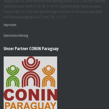
Proyecto Tapé e.V. wurde mit seiner Vereinssatzung vom 06.10.2013 von dem Finanzamt
Saarbrücken nach den §§ 51, 59, 60, 61 der AO als gemeinnütziger Verein anerkannt.
Proyecto Tapé e.V. fördert den gemeinnützigen Zweck der Förderung der Jugendhilfe
und Völkerverständigung nach § 52 Abs. 2 Nr. 4, 13 AO.
Impressum
Datenschutzerklärung
Unser Partner CONIN Paraguay